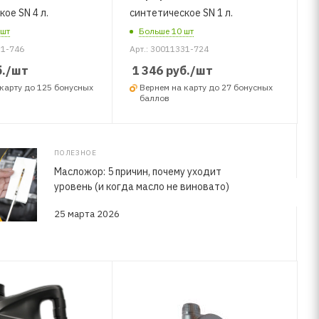
ое SN 4 л.
синтетическое SN 1 л.
 шт
Больше 10 шт
31-746
Арт.: 30011331-724
.
/шт
1 346
руб.
/шт
карту до 125 бонусных
Вернем на карту до 27 бонусных
баллов
ПОЛЕЗНОЕ
Масложор: 5 причин, почему уходит
уровень (и когда масло не виновато)
25 марта 2026