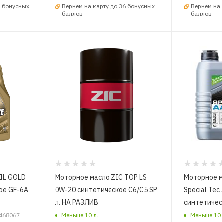
5 бонусных
Вернем на карту до 36 бонусных
Вернем на 
баллов
баллов
OLD
Моторное масло ZIC TOP LS
Моторное м
ое GF-6A
0W-20 синтетическое C6/C5 SP
Special Tec
л. НА РАЗЛИВ
синтетическ
3468067
Меньше 10 л.
Меньше 10