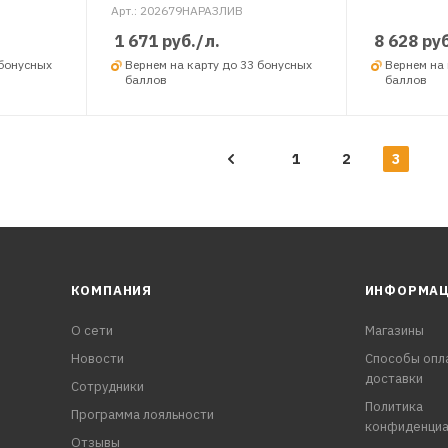
Арт.: 202679НАРАЗЛИВ
1 671
руб.
/л.
8 628
руб
 бонусных
Вернем на карту до 33 бонусных
Вернем на 
баллов
баллов
1
2
3
КОМПАНИЯ
ИНФОРМА
О сети
Магазины
Новости
Способы опл
доставки
Сотрудники
Политика
Программа лояльности
конфиденциа
Отзывы