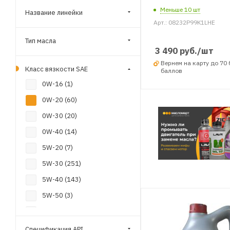
Меньше 10 шт
Название линейки
Арт.: 08232P99K1LHE
Тип масла
3 490
руб.
/шт
Вернем на карту до 70
Класс вязкости SAE
баллов
0W-16 (
1
)
0W-20 (
60
)
0W-30 (
20
)
0W-40 (
14
)
5W-20 (
7
)
5W-30 (
251
)
5W-40 (
143
)
5W-50 (
3
)
10W-40 (
60
)
10W-50 (
1
)
Спецификация API