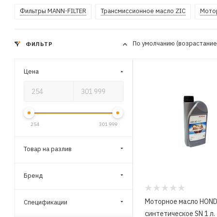
Фильтры MANN-FILTER
Трансмиссионное масло ZIC
Мото
По умолчанию (возрастани
ФИЛЬТР
Цена
254
301 999
Товар на разлив
Бренд
Моторное масло HON
Спецификации
синтетическое SN 1 л.