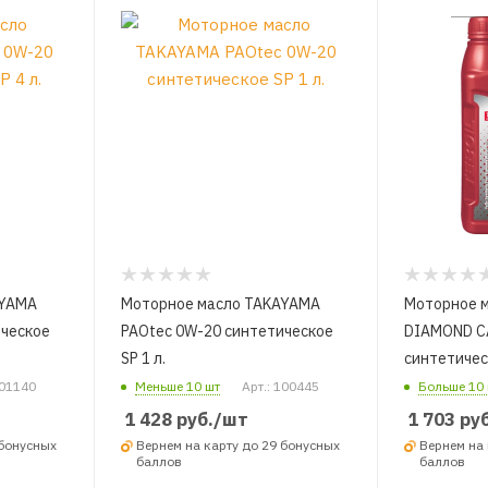
AYAMA
Моторное масло TAKAYAMA
Моторное м
ическое
PAOtec 0W-20 синтетическое
DIAMOND C
SP 1 л.
синтетическ
101140
Меньше 10 шт
Арт.: 100445
Больше 10 
1 428
руб.
/шт
1 703
руб
 бонусных
Вернем на карту до 29 бонусных
Вернем на 
баллов
баллов