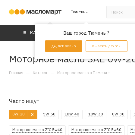
Тюмень
КАТАЛОГ
Ваш город Тюмень ?
АКЦИИ
УС
ДА, ВСЕ ВЕРНО
ВЫБРАТЬ ДРУГОЙ
Моторное масло SAE 0W-2
—
—
Главная
Каталог
Моторное масло в Тюмени
Часто ищут
0W-20
5W-50
10W-40
10W-30
0W-30
Моторное масло ZIC 5w40
Моторное масло ZIC 5w30
Мо