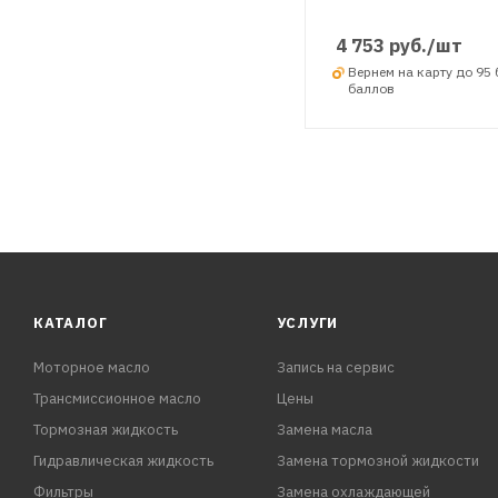
4 753
руб.
/шт
Вернем на карту до 95
баллов
КАТАЛОГ
УСЛУГИ
Моторное масло
Запись на сервис
Трансмиссионное масло
Цены
Тормозная жидкость
Замена масла
Гидравлическая жидкость
Замена тормозной жидкости
Фильтры
Замена охлаждающей