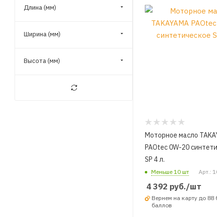
Длина (мм)
Ширина (мм)
Высота (мм)
Моторное масло TAK
PAOtec 0W-20 синтет
SP 4 л.
Меньше 10 шт
Арт.: 
4 392
руб.
/шт
Вернем на карту до 88
баллов