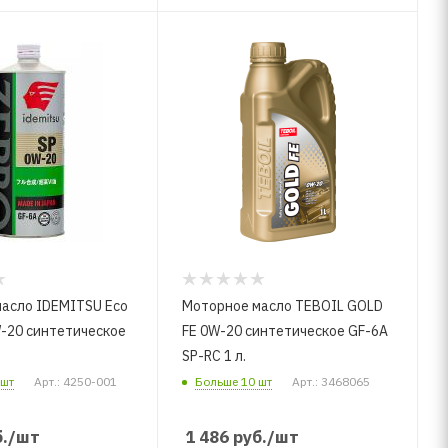
асло IDEMITSU Eco
Моторное масло TEBOIL GOLD
W-20 синтетическое
FE 0W-20 синтетическое GF-6A
SP-RC 1 л.
 шт
Арт.: 4250-001
Больше 10 шт
Арт.: 3468065
.
/шт
1 486
руб.
/шт