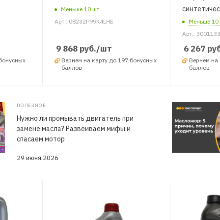
синтетическ
Меньше 10 шт
Арт.: 08232P99K4LHE
Меньше 10
Арт.: 300113
9 868
руб.
/шт
6 267
руб
 бонусных
Вернем на карту до 197 бонусных
Вернем на 
баллов
баллов
ПОЛЕЗНОЕ
Нужно ли промывать двигатель при
замене масла? Развеиваем мифы и
спасаем мотор
29 июня 2026