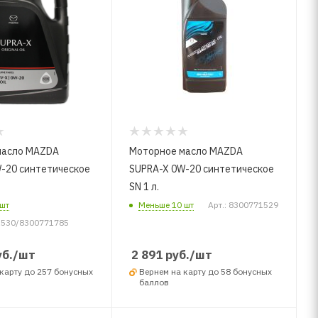
масло MAZDA
Моторное масло MAZDA
-20 синтетическое
SUPRA-X 0W-20 синтетическое
SN 1 л.
шт
Меньше 10 шт
Арт.: 8300771529
1530/8300771785
O/
б.
/шт
2 891
руб.
/шт
карту до 257 бонусных
Вернем на карту до 58 бонусных
баллов