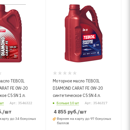
асло TEBOIL
Моторное масло TEBOIL
ARAT FE 0W-20
DIAMOND CARAT FE 0W-20
ое C5 SN 1 л.
синтетическое C5 SN 4 л.
шт
Арт.: 3546322
Больше 10 шт
Арт.: 3546317
.
/шт
4 855
руб.
/шт
карту до 34 бонусных
Вернем на карту до 97 бонусных
баллов