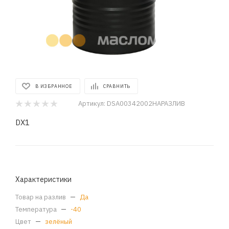
В ИЗБРАННОЕ
СРАВНИТЬ
Артикул:
DSA00342002НАРАЗЛИВ
DX1
Характеристики
Товар на разлив
—
Да
Температура
—
-40
Цвет
—
зелёный