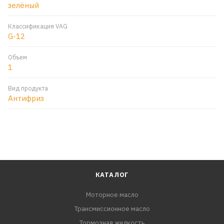
зелёный
Классификация VAG
G-12
Объем
1
Вид продукта
Антифриз
КАТАЛОГ
Моторное масло
Трансмиссионное масло
Тормозная жидкость