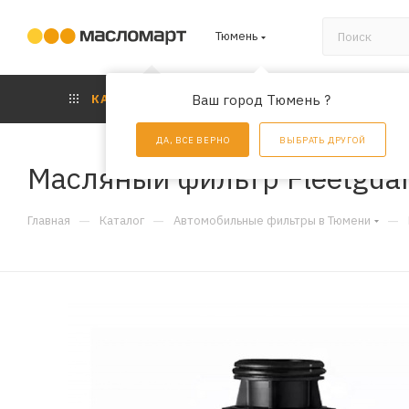
Тюмень
КАТАЛОГ
Ваш город Тюмень ?
АКЦИИ
УС
ДА, ВСЕ ВЕРНО
ВЫБРАТЬ ДРУГОЙ
Масляный фильтр Fleetgua
—
—
—
Главная
Каталог
Автомобильные фильтры в Тюмени