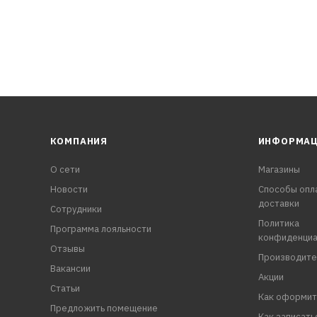
КОМПАНИЯ
ИНФОРМА
О сети
Магазины
Новости
Способы опл
доставки
Сотрудники
Политика
Программа лояльности
конфиденциа
Отзывы
Производите
Вакансии
Акции
Статьи
Как оформит
Предложить помещение
Как записать