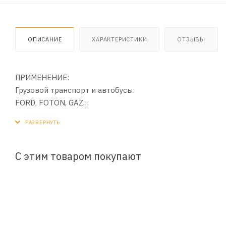
ОПИСАНИЕ
ХАРАКТЕРИСТИКИ
ОТЗЫВЫ
ПРИМЕНЕНИЕ:
Грузовой транспорт и автобусы:
FORD, FOTON, GAZ
Двигатели, генераторы и рефрижераторы:
CUMMINS
Погрузчики:
HANGCHA, HELI
С этим товаром покупают
ХАРАКТЕРИСТИКИ:
Номер/артикул: LF17356
Тип фильтра: Масляный
Высота, 158мм