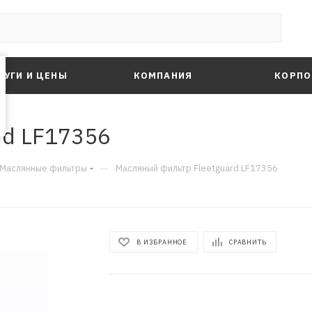
ЛУГИ И ЦЕНЫ
КОМПАНИЯ
КОРПО
rd LF17356
—
Маслянные фильтры
Масляный фильтр Fleetguard LF17356
В ИЗБРАННОЕ
СРАВНИТЬ