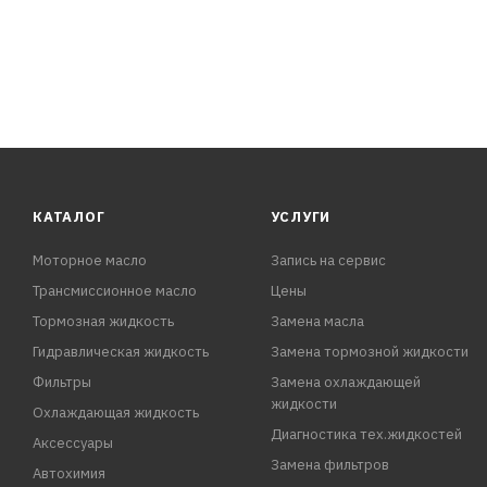
Внешний диаметр прокладки, 58мм
Внутренний диаметр прокладки, 50мм
Входное отверстие / резьба: M67×4 SPECIAL BUTT
КАТАЛОГ
УСЛУГИ
Моторное масло
Запись на сервис
Трансмиссионное масло
Цены
Тормозная жидкость
Замена масла
Гидравлическая жидкость
Замена тормозной жидкости
Фильтры
Замена охлаждающей
жидкости
Охлаждающая жидкость
Диагностика тех.жидкостей
Аксессуары
Замена фильтров
Автохимия