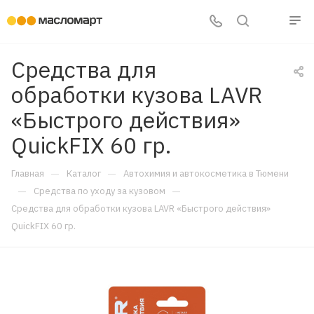
Средства для
обработки кузова LAVR
«Быстрого действия»
QuickFIX 60 гр.
—
—
Главная
Каталог
Автохимия и автокосметика в Тюмени
—
—
Средства по уходу за кузовом
Средства для обработки кузова LAVR «Быстрого действия»
QuickFIX 60 гр.