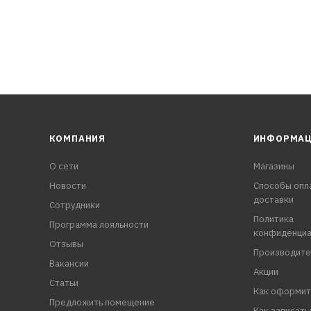
 в течение 2–3-х минут.
необ
КОМПАНИЯ
ИНФОРМА
О сети
Магазины
Новости
Способы опл
доставки
Сотрудники
Политика
Программа лояльности
конфиденциа
Отзывы
Производите
Вакансии
Акции
Статьи
Как оформит
Предложить помещение
Как записать