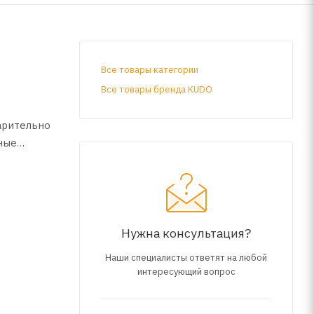
Все товары категории
Все товары бренда KUDO
арительно
ные
к
ся
енних
Нужна консультация?
Наши специалисты ответят на любой
интересующий вопрос