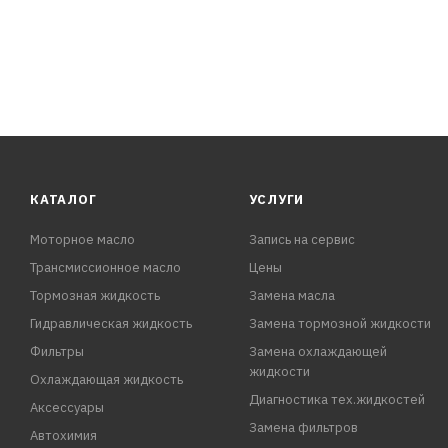
3. Перед использованием баллон энергично встряхивать
4. Поворотом сопла распылительной головки выбрать 
КАТАЛОГ
УСЛУГИ
Моторное масло
Запись на сервис
Трансмиссионное масло
Цены
Тормозная жидкость
Замена масла
Гидравлическая жидкость
Замена тормозной жидкости
Фильтры
Замена охлаждающей
жидкости
Охлаждающая жидкость
Диагностика тех.жидкостей
Аксессуары
Замена фильтров
Автохимия