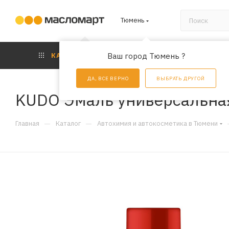
Тюмень
КАТАЛОГ
Ваш город Тюмень ?
АКЦИИ
УС
ДА, ВСЕ ВЕРНО
ВЫБРАТЬ ДРУГОЙ
KUDO Эмаль универсальная
—
—
Главная
Каталог
Автохимия и автокосметика в Тюмени