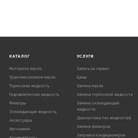
КАТАЛОГ
УСЛУГИ
Моторное масло
Запись на сервис
Трансмиссионное масло
Цены
Тормозная жидкость
Замена масла
Гидравлическая жидкость
Замена тормозной жидкости
Фильтры
Замена охлаждающей
жидкости
Охлаждающая жидкость
Диагностика тех.жидкостей
Аксессуары
Замена фильтров
Автохимия
Заправка кондиционеров
Аккумуляторы