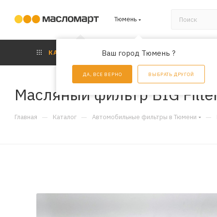
Тюмень
КАТАЛОГ
Ваш город Тюмень ?
АКЦИИ
УС
ДА, ВСЕ ВЕРНО
ВЫБРАТЬ ДРУГОЙ
Масляный фильтр BIG Filte
—
—
—
Главная
Каталог
Автомобильные фильтры в Тюмени