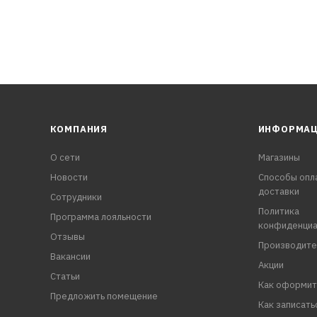
КОМПАНИЯ
ИНФОРМА
О сети
Магазины
Новости
Способы опл
доставки
Сотрудники
Политика
Программа лояльности
конфиденциа
Отзывы
Производите
Вакансии
Акции
Статьи
Как оформит
Предложить помещение
Как записать