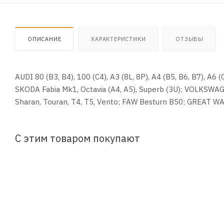
ОПИСАНИЕ
ХАРАКТЕРИСТИКИ
ОТЗЫВЫ
AUDI 80 (B3, B4), 100 (C4), A3 (8L, 8P), A4 (B5, B6, B7), A6 
SKODA Fabia Mk1, Octavia (A4, A5), Superb (3U); VOLKSWAGE
Sharan, Touran, T4, T5, Vento; FAW Besturn B50; GREAT W
С этим товаром покупают