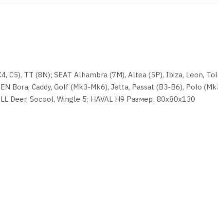
(C4, C5), TT (8N); SEAT Alhambra (7M), Altea (5P), Ibiza, Leon, To
N Bora, Caddy, Golf (Mk3-Mk6), Jetta, Passat (B3-B6), Polo (Mk
ALL Deer, Socool, Wingle 5; HAVAL H9 Размер: 80x80x130