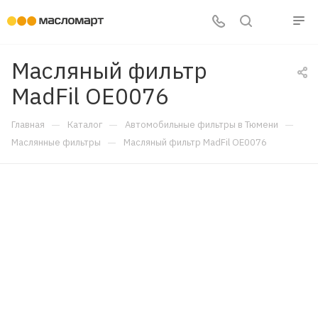
Масляный фильтр
MadFil OE0076
—
—
—
Главная
Каталог
Автомобильные фильтры в Тюмени
—
Маслянные фильтры
Масляный фильтр MadFil OE0076