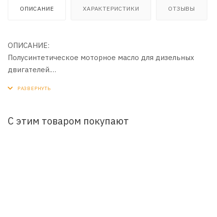
ОПИСАНИЕ
ХАРАКТЕРИСТИКИ
ОТЗЫВЫ
ОПИСАНИЕ:
Полусинтетическое моторное масло для дизельных
двигателей.
ПРИМЕНЕНИЕ:
Для дизельных двигателей.
С этим товаром покупают
ПРЕИМУЩЕСТВА:
- Предотвращает образование нагара, окисление и
коррозию.
- Обладает хорошими моющими свойствами.
Категория:
API CH-4.