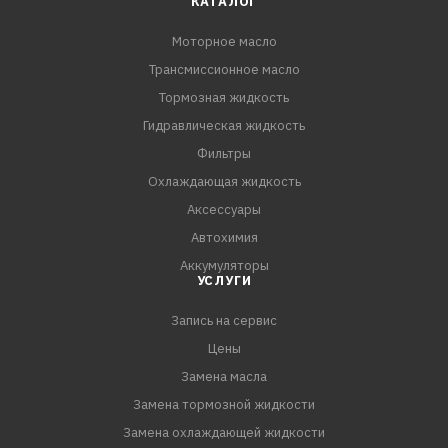
КАТАЛОГ
антифрикционных свойств;
Моторное масло
- Высокоэффективный пакет присадок и
Трансмиссионное масло
синтетическая основа обеспечивают уверенный
холодный пуск в любых условиях, благодаря чему
Тормозная жидкость
значительно снижается пусковой износ двигателя;
Гидравлическая жидкость
- За счет превосходных моюще-диспергирующих
Фильтры
свойств и высочайшей термоокислительной
Охлаждающая жидкость
стабильности эффективно борется со всеми видами
Аксессуары
отложений и поддерживает в чистоте детали
Автохимия
двигателя на протяжении всего интервала между
Аккумуляторы
замен
УСЛУГИ
Запись на сервис
Цены
Замена масла
Замена тормозной жидкости
Замена охлаждающей жидкости