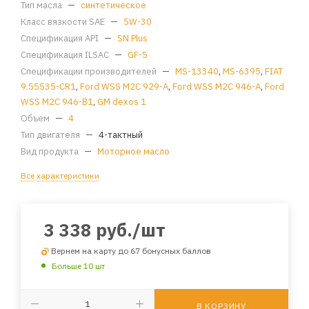
Тип масла
—
синтетическое
Класс вязкости SAE
—
5W-30
Спецификация API
—
SN Plus
Спецификация ILSAC
—
GF-5
Спецификации производителей
—
MS-13340
,
MS-6395
,
FIAT
9.55535-CR1
,
Ford WSS M2C 929-A
,
Ford WSS M2C 946-A
,
Ford
WSS M2C 946-B1
,
GM dexos 1
Объем
—
4
Тип двигателя
—
4-тактный
Вид продукта
—
Моторное масло
Все характеристики
3 338
руб.
/шт
Вернем на карту до 67 бонусных баллов
Больше 10 шт
В КОРЗИНУ