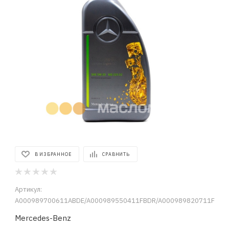
В ИЗБРАННОЕ
СРАВНИТЬ
Артикул:
A000989700611ABDE/A000989550411FBDR/A000989820711F
Mercedes-Benz