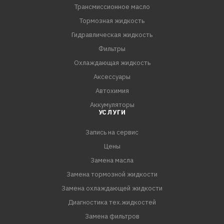
Трансмиссионное масло
поршневой группе
- Увеличивает срок службы двигателя в
Тормозная жидкость
постгарантийный период
Гидравлическая жидкость
- Обеспечивает плавную работу двигателя.
Фильтры
Охлаждающая жидкость
Категория по API:
Аксессуары
SL/CF
Автохимия
Аккумуляторы
Спецификации:
УСЛУГИ
АО «АВТОВАЗ»
Запись на сервис
Цены
Замена масла
Замена тормозной жидкости
Замена охлаждающей жидкости
Диагностика тех.жидкостей
Замена фильтров