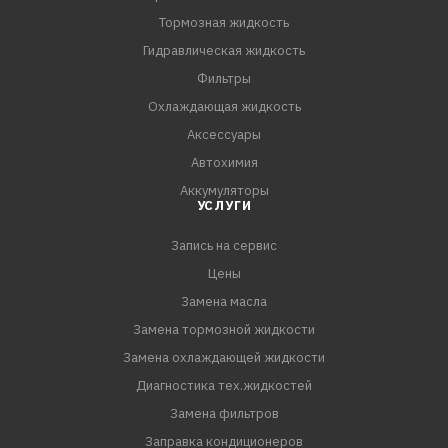
- Легкий пуск двигателя при отрицательных
Тормозная жидкость
температурах.
Гидравлическая жидкость
- Совместимо с уплотнительными материалами.
Фильтры
- Надежная защита при повышенных температурах.
Охлаждающая жидкость
Аксессуары
ОДОБРЕНИЯ И СООТВЕТСТВИЯ:
Автохимия
API SL/CF
Аккумуляторы
УСЛУГИ
Запись на сервис
Цены
Замена масла
Замена тормозной жидкости
Замена охлаждающей жидкости
Диагностика тех.жидкостей
Замена фильтров
Заправка кондиционеров