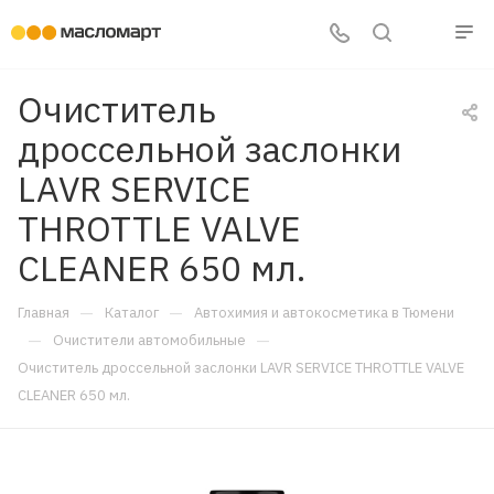
Очиститель
дроссельной заслонки
LAVR SERVICE
THROTTLE VALVE
CLEANER 650 мл.
—
—
Главная
Каталог
Автохимия и автокосметика в Тюмени
—
—
Очистители автомобильные
Очиститель дроссельной заслонки LAVR SERVICE THROTTLE VALVE
CLEANER 650 мл.