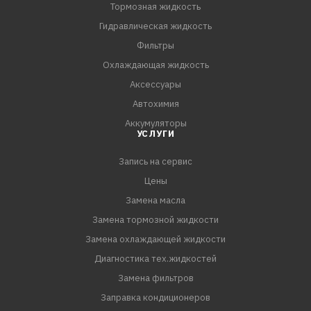
Тормозная жидкость
ПРЕИМУЩЕСТВА:
Гидравлическая жидкость
- Быстро устраняет стойкие загрязнения дроссельного
Фильтры
узла и карбюратора
Охлаждающая жидкость
- Восстанавливает стабильность оборотов холостого
Аксессуары
хода
Автохимия
- Улучшает холодный запуск и отзывчивость на нажатие
Аккумуляторы
педали акселератора
УСЛУГИ
- Нормализует расхода топлива
- Не требует демонтажа узлов и механическ
Запись на сервис
Цены
Замена масла
Замена тормозной жидкости
Замена охлаждающей жидкости
Диагностика тех.жидкостей
Замена фильтров
Заправка кондиционеров