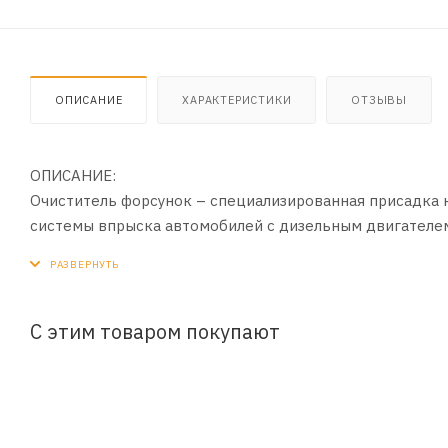
ОПИСАНИЕ
ХАРАКТЕРИСТИКИ
ОТЗЫВЫ
ОПИСАНИЕ:
Очиститель форсунок – специализированная присадка н
системы впрыска автомобилей с дизельным двигателем.
смолисто-лаковые отложения в каналах и на поверхнос
топлива, облегчает запуск и стабилизирует работу двиг
ПРИМЕНЕНИЕ:
С этим товаром покупают
Перед применением прогреть до комнатной температур
Израсходовать дизтопливо без дозаправки.
ПРЕИМУЩЕСТВА: