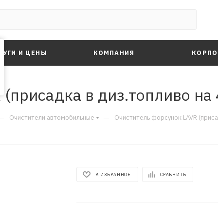
ЛУГИ И ЦЕНЫ
КОМПАНИЯ
КОРПО
(присадка в диз.топливо на 4
—
—
Очистители автомобильные
Очиститель форсунок LAVR (присад
В ИЗБРАННОЕ
СРАВНИТЬ