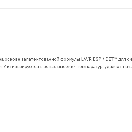
а основе запатентованной формулы LAVR DSP / DET™ для о
 Активизируется в зонах высоких температур, удаляет нач
ти форсунок. Регулярное применение продукта нормализует
ателя. Подходит для всех типов дизельных двигателей.
ы. Залить в топливный бак непосредственно перед заправ