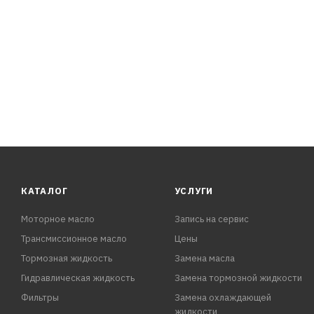
- Удаляет начальные высокотемпературные отложения 
- Способствует нормализации расхода топлива, улучше
- Выводит воду из топлива
- Нормализует токсичность выхлопных газов
- Содержит пакет моющих присадок LAVR DSP / DET™
- Безопасен для катализатора и сажевого фильтра
- Одна упаковка рассчитана на 40 – 60 литров дизтопли
- Рекомендован к при
КАТАЛОГ
УСЛУГИ
Моторное масло
Запись на сервис
Трансмиссионное масло
Цены
Тормозная жидкость
Замена масла
Гидравлическая жидкость
Замена тормозной жидкости
Фильтры
Замена охлаждающей
жидкости