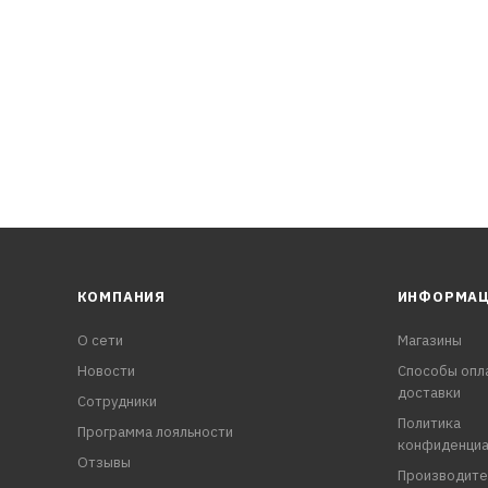
на форсунках
нию холодного запуска
ва
КОМПАНИЯ
ИНФОРМА
О сети
Магазины
Новости
Способы опл
доставки
Сотрудники
Политика
Программа лояльности
конфиденциа
Отзывы
Производите