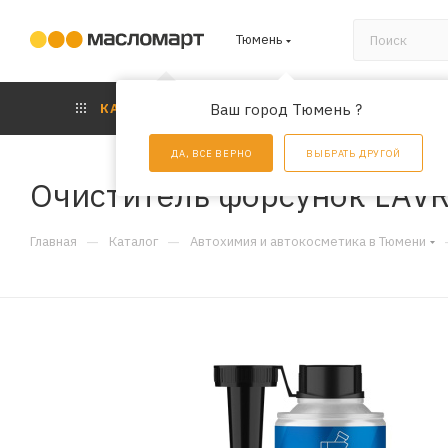
Тюмень
КАТАЛОГ
Ваш город Тюмень ?
АКЦИИ
УС
ДА, ВСЕ ВЕРНО
ВЫБРАТЬ ДРУГОЙ
Очиститель форсунок LAVR 
—
—
Главная
Каталог
Автохимия и автокосметика в Тюмени