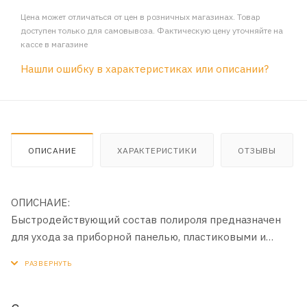
Цена может отличаться от цен в розничных магазинах. Товар
доступен только для самовывоза. Фактическую цену уточняйте на
кассе в магазине
Нашли ошибку в характеристиках или описании?
ОПИСАНИЕ
ХАРАКТЕРИСТИКИ
ОТЗЫВЫ
ОПИСНАИЕ:
Быстродействующий состав полироля предназначен
для ухода за приборной панелью, пластиковыми и
виниловыми деталями декоративной отделки салона.
Средство очищает, восстанавливает первоначальный
цвет пластика и придает обрабатываемой поверхности
ухоженный вид, создавая матовое покрытие,