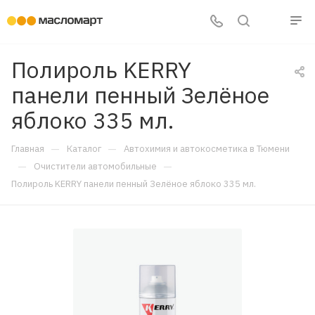
Полироль KERRY
панели пенный Зелёное
яблоко 335 мл.
—
—
Главная
Каталог
Автохимия и автокосметика в Тюмени
—
—
Очистители автомобильные
Полироль KERRY панели пенный Зелёное яблоко 335 мл.