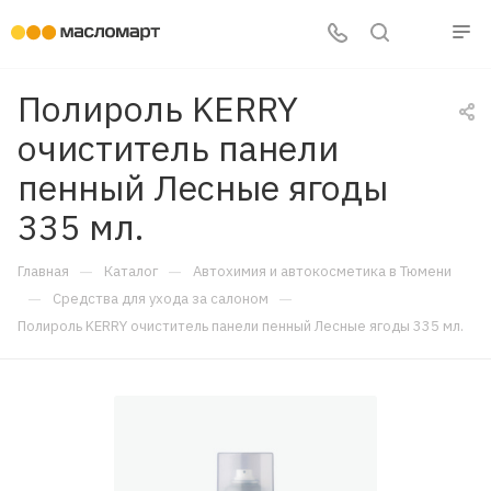
Полироль KERRY
очиститель панели
пенный Лесные ягоды
335 мл.
—
—
Главная
Каталог
Автохимия и автокосметика в Тюмени
—
—
Средства для ухода за салоном
Полироль KERRY очиститель панели пенный Лесные ягоды 335 мл.