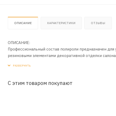
ОПИСАНИЕ
ХАРАКТЕРИСТИКИ
ОТЗЫВЫ
ОПИСАНИЕ:
Профессиональный состав полироли предназначен для 
резиновыми элементами декоративной отделки салона 
пластика. Придает поверхности мягкий блеск, не остав
препарат защищает обрабатываемые элементы от старе
препятствует оседанию пыли, защищает от выцветания
С этим товаром покупают
ПРИМЕНЕНИЕ:
1. Перед использованием встряхнуть баллон.
2. Для достижения наилучших результатов полироль сл
3. Распылить продукт на обрабатываемую поверхность 
4. При обработке мелких деталей и поверхностей, прил