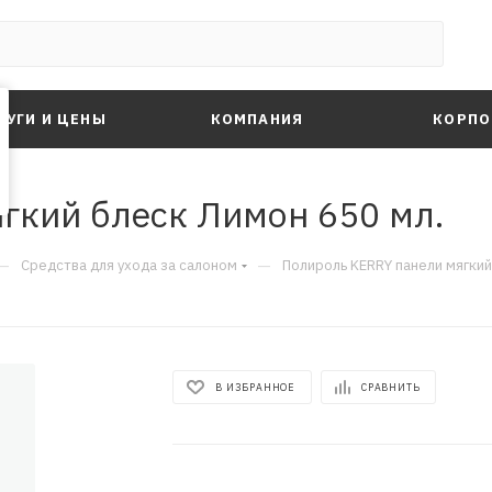
ЛУГИ И ЦЕНЫ
КОМПАНИЯ
КОРПО
гкий блеск Лимон 650 мл.
—
—
Средства для ухода за салоном
Полироль KERRY панели мягкий
В ИЗБРАННОЕ
СРАВНИТЬ