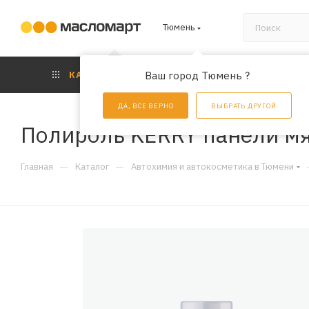
Тюмень
КАТАЛОГ
Ваш город Тюмень ?
АКЦИИ
УС
ДА, ВСЕ ВЕРНО
ВЫБРАТЬ ДРУГОЙ
Полироль KERRY панели мя
—
—
Главная
Каталог
Автохимия и автокосметика в Тюмени