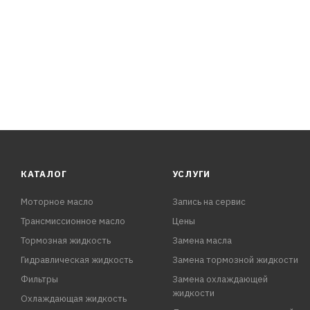
КАТАЛОГ
УСЛУГИ
Моторное масло
Запись на сервис
Трансмиссионное масло
Цены
Тормозная жидкость
Замена масла
Гидравлическая жидкость
Замена тормозной жидкости
Фильтры
Замена охлаждающей
жидкости
Охлаждающая жидкость