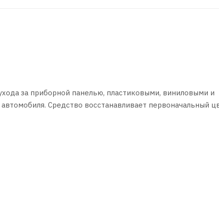
ухода за приборной панелью, пластиковыми, виниловыми и
автомобиля. Средство восстанавливает первоначальный ц
ляя жирной пленки. Благодаря содержанию в составе силико
ния и растрескивания. Обладает антистатическим эффект
.
едует применять при температуре окружающей среды не ни
и отполировать мягкой чистой тканью.
егающих к стеклу, рекомендуется распылять продукт на тка