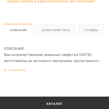
Нашли ошибку в характеристиках или описании?
ОПИСАНИЕ
ХАРАКТЕРИСТИКИ
ОТЗЫВЫ
ОПИСАНИЕ:
Высококачественные влажные салфетки SINTEC
изготовлены из нетканого материала, пропитанного
pH-сбалансированным лосьоном. Эффективно удаляют
загрязнения, не оставляют разводов, обладают
отличными впитывающими свойствами и приятным
ароматом.
КАТАЛОГ