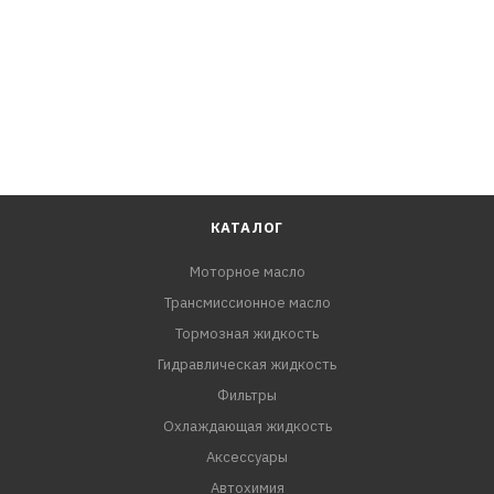
благородный блеск пластмассовым, виниловым и
кожаным деталям интерьера. Не оставляют разводов.
Обладают продолжительным антистатическим
эффектом.
КАТАЛОГ
Моторное масло
Трансмиссионное масло
Тормозная жидкость
Гидравлическая жидкость
Фильтры
Охлаждающая жидкость
Аксессуары
Автохимия