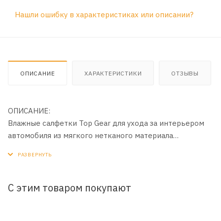
Нашли ошибку в характеристиках или описании?
ОПИСАНИЕ
ХАРАКТЕРИСТИКИ
ОТЗЫВЫ
ОПИСАНИЕ:
Влажные салфетки Top Gear для ухода за интерьером
автомобиля из мягкого нетканого материала
предназначены для очистки и защиты панели приборов
и других пластиковых деталей интерьера автомобиля.
Создают длительную защиту пластиковых деталей от
грязи, пыли, других загрязнений. Восстанавливают цвет
С этим товаром покупают
поверхности. Обладают оригинальным парфюмерным
запахом. Применение композиции восков придает