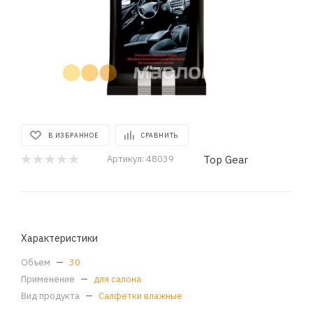
В ИЗБРАННОЕ
СРАВНИТЬ
Top Gear
Артикул:
48039
Характеристики
Объем
—
30
Применение
—
для салона
Вид продукта
—
Салфетки влажные