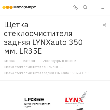
Щетка
стеклоочистителя
задняя LYNXauto 350
мм. LR35E
—
—
—
Главная
Каталог
Аксессуары в Тюмени
—
Щётки стеклоочистителя в Тюмени
Щетка стеклоочистителя задняя LYNXauto 350 мм. LR35E