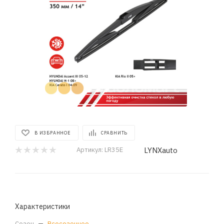
В ИЗБРАННОЕ
СРАВНИТЬ
LYNXauto
Артикул:
LR35E
Характеристики
Сезон
—
Всесезонное