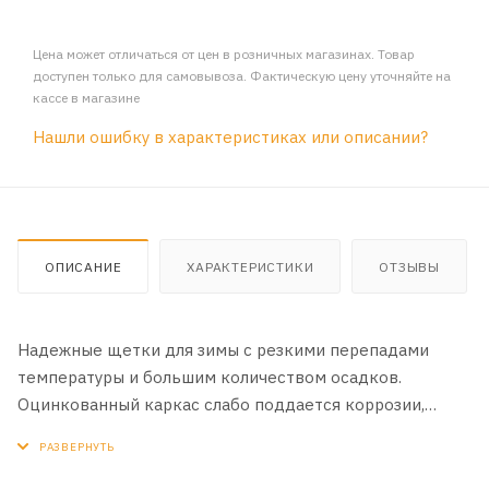
Цена может отличаться от цен в розничных магазинах. Товар
доступен только для самовывоза. Фактическую цену уточняйте на
кассе в магазине
Нашли ошибку в характеристиках или описании?
ОПИСАНИЕ
ХАРАКТЕРИСТИКИ
ОТЗЫВЫ
Надежные щетки для зимы с резкими перепадами
температуры и большим количеством осадков.
Оцинкованный каркас слабо поддается коррозии,
герметичный каучуковый чехол исключает обмерзание
каркаса щетки и чистящая лента высотой 1см. для
удаления больших объемов мокрого снега. Лента с