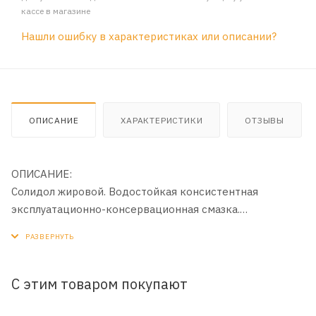
кассе в магазине
Нашли ошибку в характеристиках или описании?
ОПИСАНИЕ
ХАРАКТЕРИСТИКИ
ОТЗЫВЫ
ОПИСАНИЕ:
Солидол жировой. Водостойкая консистентная
эксплуатационно-консервационная смазка.
Температурный интервал применения: от -30°C до
+65°C.
ПРИМЕНЕНИЕ:
С этим товаром покупают
Для смазывания и консервации узлов трения, качения и
скольжения, может применяться как для открытых, так