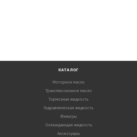
и для закрытых узлов, с использованием ручных
солидолонагнетателей при температуре до -20°C.
ПРЕИМУЩЕСТВА:
- Обладает лучшими вязкостно-температурными
свойствами, меньше уплотняется при хранении, а
также тиксотропно не упрочняется при отдыхе после
разрушения.
КАТАЛОГ
Моторное масло
Трансмиссионное масло
Тормозная жидкость
Гидравлическая жидкость
Фильтры
Охлаждающая жидкость
Аксессуары