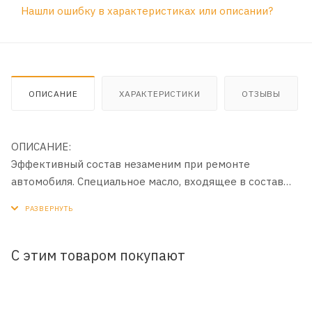
Нашли ошибку в характеристиках или описании?
ОПИСАНИЕ
ХАРАКТЕРИСТИКИ
ОТЗЫВЫ
ОПИСАНИЕ:
Эффективный состав незаменим при ремонте
автомобиля. Специальное масло, входящее в состав
препарата обладает высокой степенью пенетрации
(проникновения) и позволяет быстро вернуть
подвижность заржавевшим резьбовым соединениям,
смазать скрипящие петли, пружины, заедающие замки,
С этим товаром покупают
вытеснить влагу с электрических контактов. Удобная
форма выпуска позволяет использовать состав также в
бытовых целях.