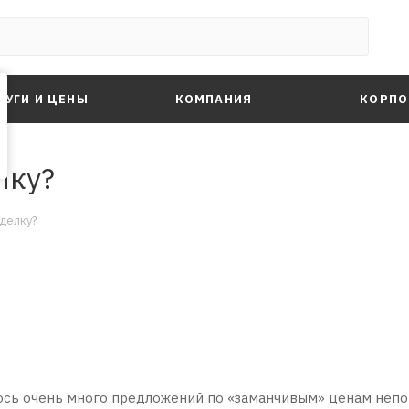
ЛУГИ И ЦЕНЫ
КОМПАНИЯ
КОРПО
лку?
дделку?
ось очень много предложений по «заманчивым» ценам неп