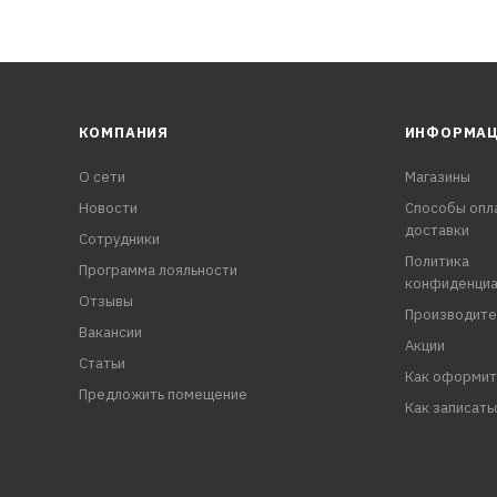
КОМПАНИЯ
ИНФОРМА
О сети
Магазины
Новости
Способы опл
доставки
Сотрудники
Политика
Программа лояльности
конфиденциа
Отзывы
Производите
Вакансии
Акции
Статьи
Как оформит
Предложить помещение
Как записать