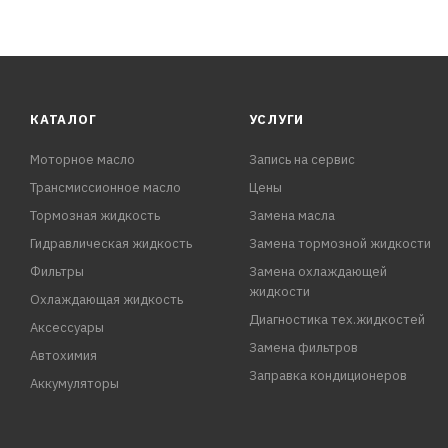
КАТАЛОГ
УСЛУГИ
Моторное масло
Запись на сервис
Трансмиссионное масло
Цены
Тормозная жидкость
Замена масла
Гидравлическая жидкость
Замена тормозной жидкости
Фильтры
Замена охлаждающей
жидкости
Охлаждающая жидкость
Диагностика тех.жидкостей
Аксессуары
Замена фильтров
Автохимия
Заправка кондиционеров
Аккумуляторы