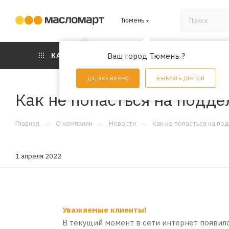
Тюмень
КАТАЛОГ
Ваш город Тюмень ?
АКЦИИ
УС
ДА, ВСЕ ВЕРНО
ВЫБРАТЬ ДРУГОЙ
Как не попасться на подде
—
—
—
Главная
О компании
Новости
Как не попасться на по
1 апреля 2022
Уважаемые клиенты!
В текущий момент в сети интернет появил