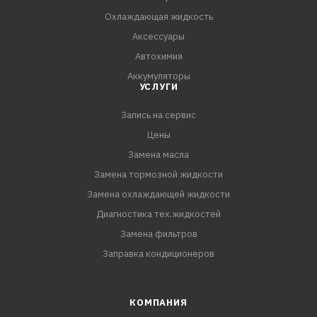
охлаждающей жидкости до 5 лет или 150 тыс. км
Охлаждающая жидкость
пробега
Аксессуары
- Долговечную работу сальников водяного насоса
Автохимия
(помпы)
Аккумуляторы
- Надежную защиту всех металлических деталей
УСЛУГИ
системы охлаждения и двигателя от коррозии и
Запись на сервис
кавитации.
Цены
Замена масла
Замена тормозной жидкости
Замена охлаждающей жидкости
Диагностика тех.жидкостей
Замена фильтров
Заправка кондиционеров
КОМПАНИЯ