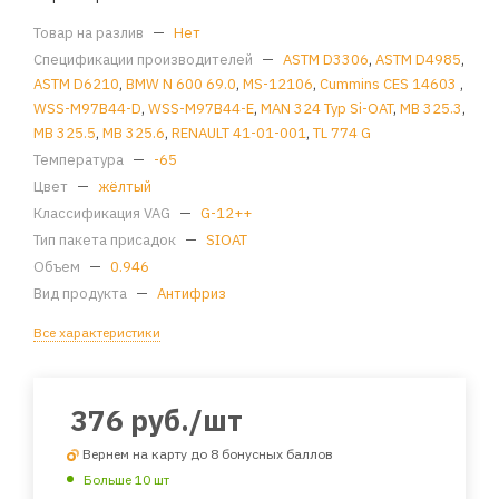
Товар на разлив
—
Нет
Спецификации производителей
—
ASTM D3306
,
ASTM D4985
,
ASTM D6210
,
BMW N 600 69.0
,
MS-12106
,
Cummins CES 14603
,
WSS-M97B44-D
,
WSS-M97B44-E
,
MAN 324 Typ Si-OAT
,
MB 325.3
,
MB 325.5
,
MB 325.6
,
RENAULT 41-01-001
,
TL 774 G
Температура
—
-65
Цвет
—
жёлтый
Классификация VAG
—
G-12++
Тип пакета присадок
—
SIOAT
Объем
—
0.946
Вид продукта
—
Антифриз
Все характеристики
376
руб.
/шт
Вернем на карту до 8 бонусных баллов
Больше 10 шт