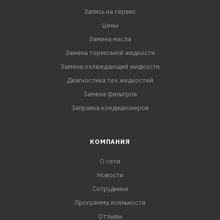
Запись на сервис
ПРЕИМУЩЕСТВА:
- Без спирта и глицерина. Сохраняет
Цены
резинотехнические изделия
Замена масла
- Защищает от коррозии и накипи
Замена тормозной жидкости
- Флуоресцентный краситель позволяет с помощью
Замена охлаждающей жидкости
ультрафиолета обнаружить место течи.
Диагностика тех.жидкостей
Замена фильтров
Заправка кондиционеров
КОМПАНИЯ
О сети
Новости
Сотрудники
Программа лояльности
Отзывы