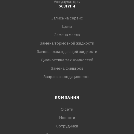
Аккумуляторы
сокращен в зависимости от пробега автомобиля и
УСЛУГИ
условий эксплуатации. При замене антифриза
Запись на сервис
рекомендуется промывка системы охлаждения.
Применять согласно руководству по эксплуатации
Цены
автотранспортного с
Замена масла
Замена тормозной жидкости
Замена охлаждающей жидкости
Диагностика тех.жидкостей
Замена фильтров
Заправка кондиционеров
КОМПАНИЯ
О сети
Новости
Сотрудники