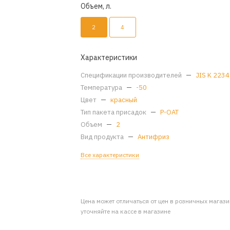
Объем, л.
2
4
Характеристики
Спецификации производителей
—
JIS K 2234
Температура
—
-50
Цвет
—
красный
Тип пакета присадок
—
P-OAT
Объем
—
2
Вид продукта
—
Антифриз
Все характеристики
Цена может отличаться от цен в розничных магаз
уточняйте на кассе в магазине