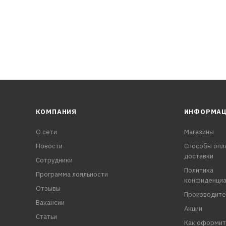
фриза рекомендуется промывка системы охлаждения. Может
КОМПАНИЯ
ИНФОРМА
О сети
Магазины
Новости
Способы опл
доставки
Сотрудники
Политика
Программа лояльности
конфиденциа
Отзывы
Производите
Вакансии
Акции
Статьи
Как оформит