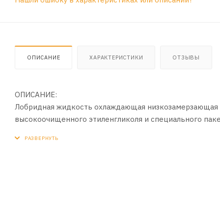
ОПИСАНИЕ
ХАРАКТЕРИСТИКИ
ОТЗЫВЫ
ОПИСАНИЕ:
Лобридная жидкость охлаждающая низкозамерзающая 
высокоочищенного этиленгликоля и специального пакет
основе органических кислот и фосфатов (P-OAT — Phosph
нитратов, боратов и аминов. Температура застывания д
ПРИМЕНЕНИЕ:
Рекомендуется для автомобилей корейского и японског
DAIHATSU, HINO, SCION и других. Применять согласно 
теплообменного агрегата. Жидкость полностью готова
рекомендациям производителя автомобиля. Внимание, 