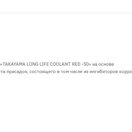
«TAKAYAMA LONG LIFE COOLANT RED -50» на основе
а присадок, состоящего в том числе из ингибиторов корро
ated -Organic Acid Technology). Не содержит в составе сил
о -50 °C. Температура кипения 111 °С.
о производства, в том числе марок TOYOTA, DATSUN, LEXUS
руководству по эксплуатации автотранспортного средства и
я к применению. Интервал замены охлаждающей жидкости -
интервал замены может быть сокращен в зависимости от п