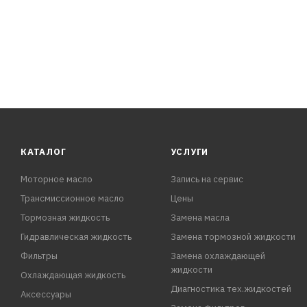
автомобиля и условий эксплуатации. При замене анти
использоваться при экстремал
КАТАЛОГ
УСЛУГИ
Моторное масло
Запись на сервис
Трансмиссионное масло
Цены
Тормозная жидкость
Замена масла
Гидравлическая жидкость
Замена тормозной жидкости
Фильтры
Замена охлаждающей
жидкости
Охлаждающая жидкость
Диагностика тех.жидкостей
Аксессуары