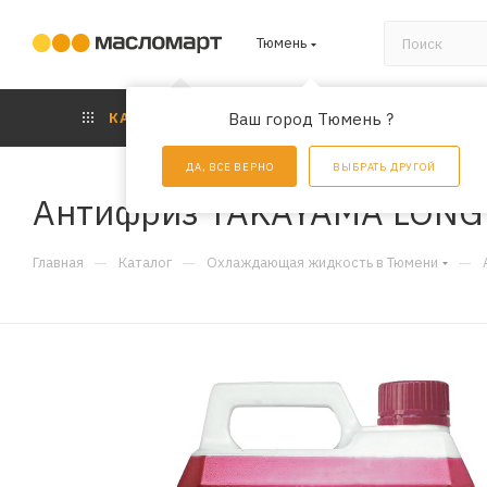
Тюмень
КАТАЛОГ
Ваш город Тюмень ?
АКЦИИ
УС
ДА, ВСЕ ВЕРНО
ВЫБРАТЬ ДРУГОЙ
Антифриз TAKAYAMA LONG L
—
—
—
Главная
Каталог
Охлаждающая жидкость в Тюмени