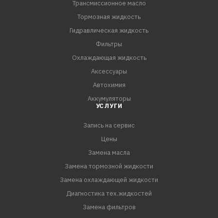
Трансмиссионное масло
уровня свойств API GL-4/5 и класса вязкости SAE 75W-
90.
Тормозная жидкость
Гидравлическая жидкость
Спецификации
Фильтры
API GL-4/5
Охлаждающая жидкость
MIL-PRF-2105E
Аксессуары
SAE J2360
Автохимия
MAN 341 Type E3, Z2, 342 Type M3
Аккумуляторы
Scania STO 1:0
УСЛУГИ
Volvo 97312
ZF TE-ML 02B, 05A, 12L, 12N, 16F, 17B, 19C, 21A
Запись на сервис
Цены
Замена масла
Замена тормозной жидкости
Замена охлаждающей жидкости
Диагностика тех.жидкостей
Замена фильтров