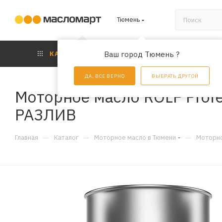
Тюмень
КАТАЛОГ
Ваш город Тюмень ?
АКЦИИ
УС
ДА, ВСЕ ВЕРНО
ВЫБРАТЬ ДРУГОЙ
Моторное масло ROLF Profe
РАЗЛИВ
—
—
—
Главная
Каталог
Моторное масло в Тюмени
Моторно