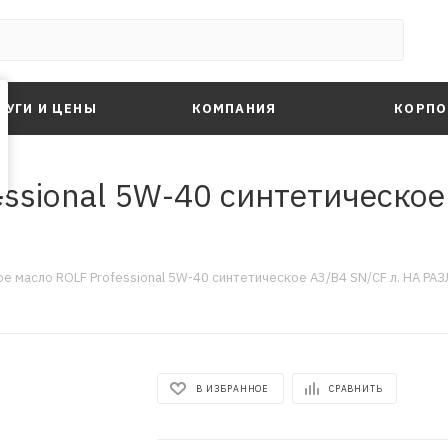
ЛУГИ И ЦЕНЫ
КОМПАНИЯ
КОРПО
ssional 5W-40 синтетическое
е масло ROLF Professional 5W-40 синтетическое A3/B4 SN/CF л. НА РА
В ИЗБРАННОЕ
СРАВНИТЬ