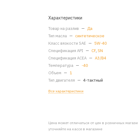
Характеристики
Товар на разлив
—
Да
Тип масла
—
синтетическое
Класс вязкости SAE
—
5W-40
Спецификация API
—
CF
,
SN
Спецификация ACEA
—
A3/B4
Температура
—
-40
Объем
—
1
Тип двигателя
—
4-тактный
Все характеристики
Цена может отличаться от цен в розничных магаз
уточняйте на кассе в магазине