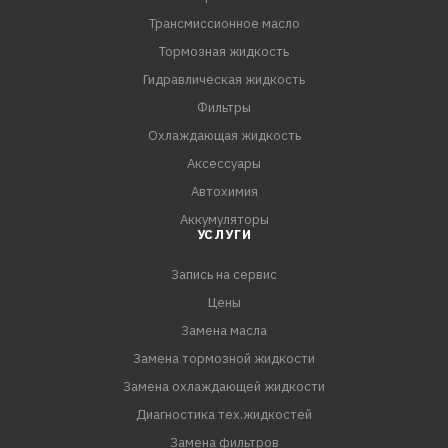
Атмосферные и с турбонагнетателем бензиновые
Трансмиссионное масло
двигатели легковых машин, внедорожников и
спортивных автомобилей. Современные
Тормозная жидкость
высокотехнологичные бензиновые двигатели с
Гидравлическая жидкость
непосредственным впрыском топлива (T-GDI, GDI),
Фильтры
оборудованные двойным верхним распределительным
Охлаждающая жидкость
валом, электронным распределенным
Аксессуары
Автохимия
Аккумуляторы
УСЛУГИ
Запись на сервис
Цены
Замена масла
Замена тормозной жидкости
Замена охлаждающей жидкости
Диагностика тех.жидкостей
Замена фильтров