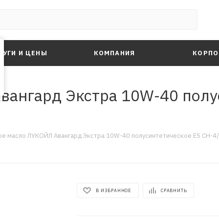
ЛУГИ И ЦЕНЫ
КОМПАНИЯ
КОРПО
ангард Экстра 10W-40 полу
е масло ЛУКОЙЛ Авангард Экстра 10W-40 полусинтетическое E5 CH-4/S
В ИЗБРАННОЕ
СРАВНИТЬ