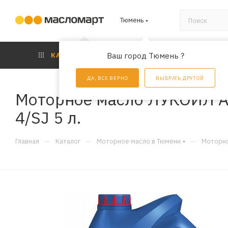
Тюмень
КАТАЛОГ
Ваш город Тюмень ?
АКЦИИ
УС
ДА, ВСЕ ВЕРНО
ВЫБРАТЬ ДРУГОЙ
Моторное масло ЛУКОЙЛ Ав
4/SJ 5 л.
—
—
—
Главная
Каталог
Моторное масло в Тюмени
Моторно