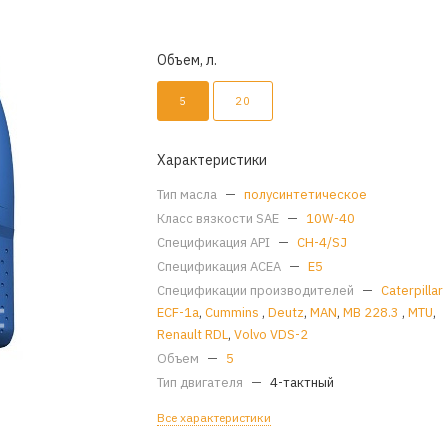
Объем, л.
5
20
Характеристики
Тип масла
—
полусинтетическое
Класс вязкости SAE
—
10W-40
Спецификация API
—
CH-4/SJ
Спецификация ACEA
—
E5
Спецификации производителей
—
Caterpillar
ECF-1а
,
Cummins
,
Deutz
,
MAN
,
MB 228.3
,
MTU
,
Renault RDL
,
Volvo VDS-2
Объем
—
5
Тип двигателя
—
4-тактный
Все характеристики