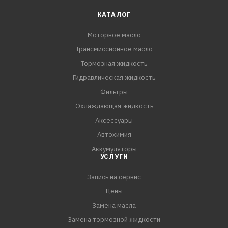
коммерческих автомобилей и автобусов, где
КАТАЛОГ
рекомендованы смазочные материалы категории
Моторное масло
ILSAC GF-5 или API SN (или более ранних категорий)
Трансмиссионное масло
класса вязкости SAE 5W-30.
Тормозная жидкость
ПРЕИМУЩЕСТВА:
Гидравлическая жидкость
- Надежная защита двигателя от износа и коррозии в
Фильтры
жестких условиях эксплуатации
Охлаждающая жидкость
- Высокая термоокислительная стабильность: низкий
Аксессуары
расход на угар и защита от отложений
Автохимия
- Легкий пуск двигателя при о
Аккумуляторы
УСЛУГИ
Запись на сервис
Цены
Замена масла
Замена тормозной жидкости