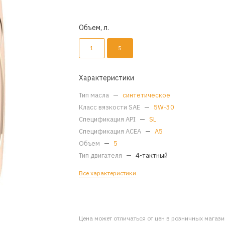
Объем, л.
1
5
Характеристики
Тип масла
—
синтетическое
Класс вязкости SAE
—
5W-30
Спецификация API
—
SL
Спецификация ACEA
—
A5
Объем
—
5
Тип двигателя
—
4-тактный
Все характеристики
Цена может отличаться от цен в розничных магаз