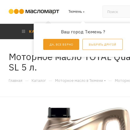
Тюмень
КАТАЛОГ
Ваш город Тюмень ?
АКЦИИ
УС
ДА, ВСЕ ВЕРНО
ВЫБРАТЬ ДРУГОЙ
Моторное масло TOTAL Qua
SL 5 л.
—
—
—
Главная
Каталог
Моторное масло в Тюмени
Моторно