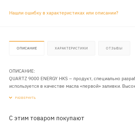
Нашли ошибку в характеристиках или описании?
ОПИСАНИЕ
ХАРАКТЕРИСТИКИ
ОТЗЫВЫ
ОПИСАНИЕ:
QUARTZ 9000 ENERGY HKS – продукт, специально разраб
используется в качестве масла «первой» заливки. Выс
защиту двигателя.
ПРИМЕНЕНИЕ:
Подходит для всех бензиновых двигателей, разработанн
С этим товаром покупают
защиту двигателя от износа, обеспечивает оптимальную
Обеспечивает превосходную защиту двигателя от износ