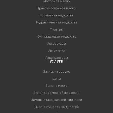
Моторное масло
трактора, грузовые автомобили типа «КАМАЗ»,
Трансмиссионное масло
автопоезда, тягачи, городские и междугородные
автобусы), в дизель-генераторах, в различных видах
Тормозная жидкость
заводского технологического оборудования и в
Гидравлическая жидкость
сельскохозяйственных тракторах, для которых
Фильтры
требуются масла группы ДМ.
Охлаждающая жидкость
Аксессуары
Автохимия
Аккумуляторы
УСЛУГИ
Запись на сервис
Цены
Замена масла
Замена тормозной жидкости
Замена охлаждающей жидкости
Диагностика тех.жидкостей