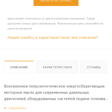
ЗАПИСЬ НА СЕРВИС
Цена может отличаться от цен в розничных магазинах. Товар
доступен только для самовывоза. Фактическую цену уточняйте на
кассе в магазине
Нашли ошибку в характеристиках или описании?
ОПИСАНИЕ
ХАРАКТЕРИСТИКИ
ОТЗЫВЫ
Всесезонное полусинтетическое энергосберегающее
моторное масло для современных дизельных
двигателей, оборудованных системой подачи топлива
Common Rail (система впрыска с общей топливной
магистралью высокого давления), в том числе с