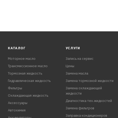
КАТАЛОГ
УСЛУГИ
Моторное масло
Запись на сервис
Трансмиссионное масло
Цены
Тормозная жидкость
Замена масла
Гидравлическая жидкость
Замена тормозной жидкости
Фильтры
Замена охлаждающей
жидкости
Охлаждающая жидкость
Диагностика тех.жидкостей
Аксессуары
Замена фильтров
Автохимия
Заправка кондиционеров
Аккумуляторы