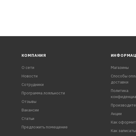
КОМПАНИЯ
ИНФОРМА
О сети
Магазины
Новости
Способы опл
доставки
Сотрудники
Политика
Программа лояльности
конфиденциа
Отзывы
Производите
Вакансии
Акции
Статьи
Как оформит
Предложить помещение
Как записать