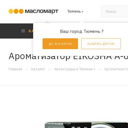
Тюмень
КАТАЛОГ
Ваш город Тюмень ?
АКЦИИ
УС
ДА, ВСЕ ВЕРНО
ВЫБРАТЬ ДРУГОЙ
Ароматизатор EIKOSHA A-6
—
—
—
Главная
Каталог
Аксессуары в Тюмени
Ароматизато