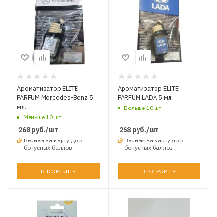
Ароматизатор ELITE
Ароматизатор ELITE
PARFUM Mercedes-Benz 5
PARFUM LADA 5 мл.
мл.
Больше 10 шт
Меньше 10 шт
268
руб.
/шт
268
руб.
/шт
Вернем на карту до 5
Вернем на карту до 5
бонусных баллов
бонусных баллов
В КОРЗИНУ
В КОРЗИНУ