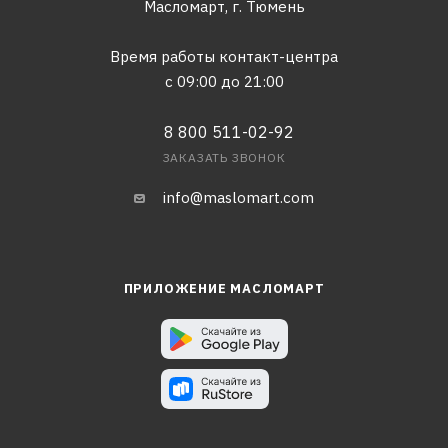
Масломарт,
г. Тюмень
Время работы контакт-центра
с 09:00 до 21:00
8 800 511-02-92
ЗАКАЗАТЬ ЗВОНОК
info@maslomart.com
ПРИЛОЖЕНИЕ МАСЛОМАРТ