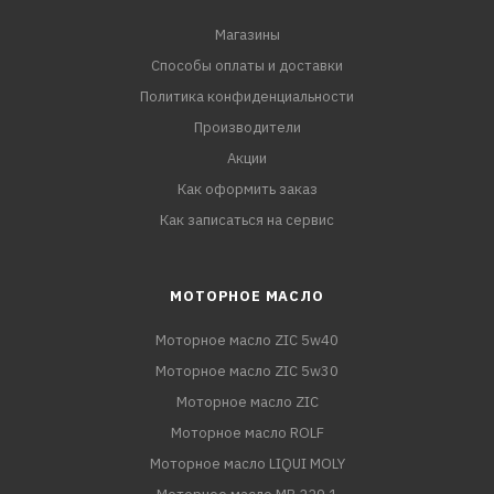
Магазины
Способы оплаты и доставки
Политика конфиденциальности
Производители
Акции
Как оформить заказ
Как записаться на сервис
МОТОРНОЕ МАСЛО
Моторное масло ZIC 5w40
Моторное масло ZIC 5w30
Моторное масло ZIC
Моторное масло ROLF
Моторное масло LIQUI MOLY