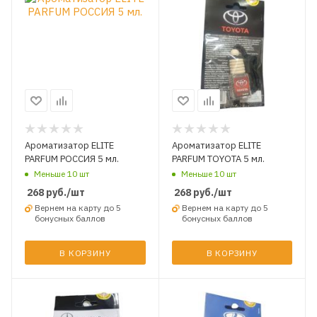
Ароматизатор ELITE
Ароматизатор ELITE
PARFUM РОССИЯ 5 мл.
PARFUM TOYOTA 5 мл.
Меньше 10 шт
Меньше 10 шт
268
руб.
/шт
268
руб.
/шт
Вернем на карту до 5
Вернем на карту до 5
бонусных баллов
бонусных баллов
В КОРЗИНУ
В КОРЗИНУ