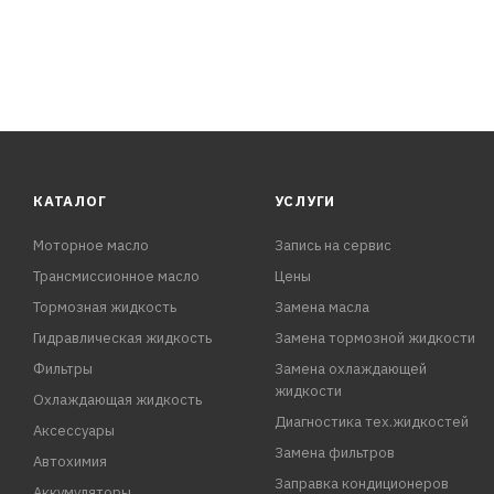
КАТАЛОГ
УСЛУГИ
Моторное масло
Запись на сервис
Трансмиссионное масло
Цены
Тормозная жидкость
Замена масла
Гидравлическая жидкость
Замена тормозной жидкости
Фильтры
Замена охлаждающей
жидкости
Охлаждающая жидкость
Диагностика тех.жидкостей
Аксессуары
Замена фильтров
Автохимия
Заправка кондиционеров
Аккумуляторы