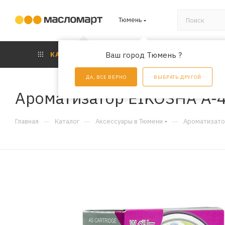
Тюмень
КАТАЛОГ
Ваш город Тюмень ?
АКЦИИ
УС
ДА, ВСЕ ВЕРНО
ВЫБРАТЬ ДРУГОЙ
Ароматизатор EIKOSHA A-4
—
—
—
Главная
Каталог
Аксессуары в Тюмени
Ароматизато