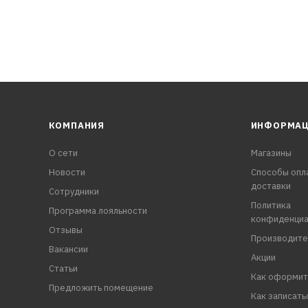
КОМПАНИЯ
ИНФОРМА
О сети
Магазины
Новости
Способы опл
доставки
Сотрудники
Политика
Программа лояльности
конфиденциа
Отзывы
Производите
Вакансии
Акции
Статьи
Как оформит
Предложить помещение
Как записать