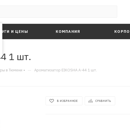
ЛУГИ И ЦЕНЫ
КОМПАНИЯ
КОРПО
4 1 шт.
—
ры в Тюмени
Ароматизатор EIKOSHA A-44 1 шт.
В ИЗБРАННОЕ
СРАВНИТЬ