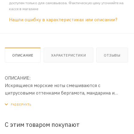
доступен только для самовывоза. Фактическую цену уточняйте на
кассе в магазине
Нашли ошибку в характеристиках или описании?
ОПИСАНИЕ
ХАРАКТЕРИСТИКИ
ОТЗЫВЫ
ОПИСАНИЕ:
Искрящиеся морские ноты смешиваются с
цитрусовыми оттенками бергамота, мандарина и
нероли. Розмарин добавляет парфюмы ароматности и
травяного оттенка, а пачули и амбра — тонкой
чувственности.
С этим товаром покупают