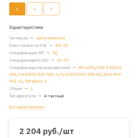
1
4
5
Характеристики
Тип масла
—
синтетическое
Класс вязкости SAE
—
5W-30
Спецификация API
—
SQ
Спецификация ILSAC
—
GF-7A
Спецификации производителей
—
MS-6395
,
FIAT 9.55535-
CR1
,
Ford WSS M2C 946-A
,
Ford WSS M2C 946-B1
,
WSS-M2C
961-A1
,
GM dexos 1
Объем
—
1
Тип двигателя
—
4-тактный
Все характеристики
2 204
руб.
/шт