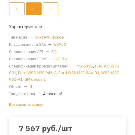
1
4
5
Характеристики
Тип масла
—
синтетическое
Класс вязкости SAE
—
5W-30
Спецификация API
—
SQ
Спецификация ILSAC
—
GF-7A
Спецификации производителей
—
MS-6395
,
FIAT 9.55535-
CR1
,
Ford WSS M2C 946-A
,
Ford WSS M2C 946-B1
,
WSS-M2C
961-A1
,
GM dexos 1
Объем
—
4
Тип двигателя
—
4-тактный
Все характеристики
7 567
руб.
/шт