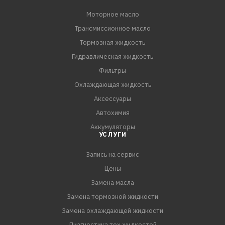
ПРЕИМУЩЕСТВА:
Моторное масло
- Является хорошим выбором для экономного
Трансмиссионное масло
владельца отечественной техники с большим и очень
большим пробегом, а также в случае потребности в
Тормозная жидкость
минимизации расхода средств на обслуживание старой
Гидравлическая жидкость
техники, эксплуатируемой при нормальных нагрузках
Фильтры
- Масло изготавливается на основе базовых масел
Охлаждающая жидкость
собственного производства с учетом реальных
Аксессуары
условий эксплуатации техники в российских условиях
Автохимия
- Полностью соответствует всем требованиям ГОСТ
Аккумуляторы
УСЛУГИ
Запись на сервис
Цены
Замена масла
Замена тормозной жидкости
Замена охлаждающей жидкости
Диагностика тех.жидкостей