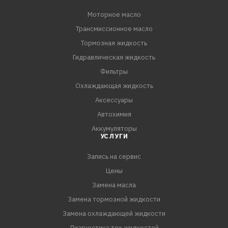
ПРЕИМУЩЕСТВА:
Моторное масло
- Является хорошим выбором для экономного
Трансмиссионное масло
владельца отечественной техники с большим и очень
большим пробегом, а также в случае потребности в
Тормозная жидкость
минимизации расхода средств на обслуживание старой
Гидравлическая жидкость
техники, эксплуатируемой при нормальных нагрузках
Фильтры
- Масло изготавливается на основе базовых масел
Охлаждающая жидкость
собственного производства с учетом реальных
Аксессуары
условий эксплуатации техники в российских условиях
Автохимия
- Полностью соответствует всем требованиям ГОСТ
Аккумуляторы
УСЛУГИ
Запись на сервис
Цены
Замена масла
Замена тормозной жидкости
Замена охлаждающей жидкости
Диагностика тех.жидкостей