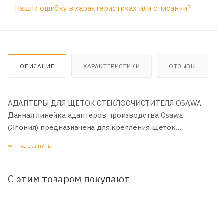
Нашли ошибку в характеристиках или описании?
ОПИСАНИЕ
ХАРАКТЕРИСТИКИ
ОТЗЫВЫ
АДАПТЕРЫ ДЛЯ ЩЕТОК СТЕКЛООЧИСТИТЕЛЯ OSAWA
Данная линейка адаптеров производства Osawa
(Япония) предназначена для крепления щеток
стеклоочистителей Osawa к поводкам любых
автомобильных марок. Серия из 8 адаптеров
обеспечивает установку щеток стеклоочистителя на
15 видов автомобильных поводков. Это практически
С этим товаром покупают
100% поводков, которые используются в автомобилях
на сегодняшний день. Адаптеры имеют стандартные
названия, известные большинству автомобилистам.