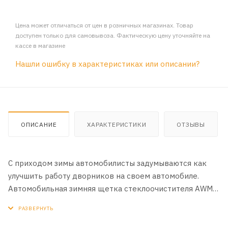
Цена может отличаться от цен в розничных магазинах. Товар
доступен только для самовывоза. Фактическую цену уточняйте на
кассе в магазине
Нашли ошибку в характеристиках или описании?
ОПИСАНИЕ
ХАРАКТЕРИСТИКИ
ОТЗЫВЫ
C приходом зимы автомобилисты задумываются как
улучшить работу дворников на своем автомобиле.
Автомобильная зимняя щетка стеклоочистителя AWM
330мм конструктивно схожи с каркасными, только
защищены резиновым чехлом, который не позволяет
перемерзать каркасу щетки.