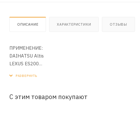
ОПИСАНИЕ
ХАРАКТЕРИСТИКИ
ОТЗЫВЫ
ПРИМЕНЕНИЕ:
DAIHATSU Altis
LEXUS ES200
LEXUS ES250
LEXUS ES300H
LEXUS ES350
LEXUS GS200T
С этим товаром покупают
LEXUS IS200t
LEXUS IS300H
LEXUS LS500H
LEXUS NX200t
LEXUS NX200