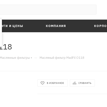
ЛУГИ И ЦЕНЫ
КОМПАНИЯ
КОРПО
118
—
Маслянные фильтры
Масляный фильтр MadFil O118
В ИЗБРАННОЕ
СРАВНИТЬ