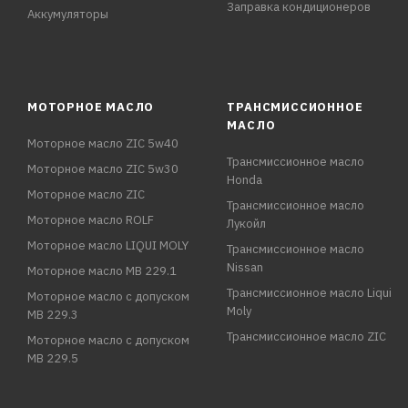
TOYOTA Hiace
Заправка кондиционеров
Аккумуляторы
TOYOTA Highlander
TOYOTA Lexus RX (Harrier)
TOYOTA Mark X Zio
TOYOTA Previa
МОТОРНОЕ МАСЛО
ТРАНСМИССИОННОЕ
TOYOTA RAV 4
МАСЛО
TOYOTA Sienna
Моторное масло ZIC 5w40
Трансмиссионное масло
TOYOTA Urban Cruiser
Моторное масло ZIC 5w30
Honda
TOYOTA Vanguard
Моторное масло ZIC
Трансмиссионное масло
TOYOTA Venza
Моторное масло ROLF
Лукойл
TOYOTA Verso-S
Моторное масло LIQUI MOLY
Трансмиссионное масло
TOYOTA Yaris
Nissan
Моторное масло MB 229.1
TOYOTA Zelas
Трансмиссионное масло Liqui
Моторное масло с допуском
Moly
MB 229.3
ХАРАКТЕРИСТИКИ:
Трансмиссионное масло ZIC
Моторное масло с допуском
Высота: 67 мм
MB 229.5
Диаметр внутренний: 28.5 мм
Диаметр внешний: 70 мм