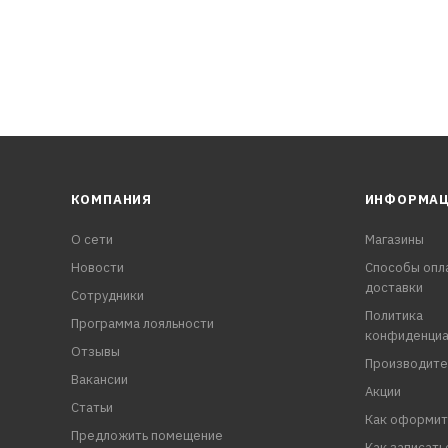
КОМПАНИЯ
ИНФОРМА
О сети
Магазины
Новости
Способы опл
доставки
Сотрудники
Политика
Программа лояльности
конфиденциа
Отзывы
Производите
Вакансии
Акции
Статьи
Как оформит
Предложить помещение
Как записать