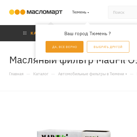
Тюмень
КАТАЛОГ
Ваш город Тюмень ?
АКЦИИ
УС
ДА, ВСЕ ВЕРНО
ВЫБРАТЬ ДРУГОЙ
Масляный фильтр MadFil O
—
—
—
Главная
Каталог
Автомобильные фильтры в Тюмени