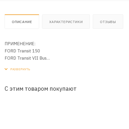
ОПИСАНИЕ
ХАРАКТЕРИСТИКИ
ОТЗЫВЫ
ПРИМЕНЕНИЕ:
FORD Transit 150
FORD Transit VII Bus
FORD Transit
INFINITI FX35/FX45
INFINITI G35
LEXUS IS300H
С этим товаром покупают
NISSAN Almera Tino
NISSAN Almera
NISSAN Altima
NISSAN Bluebird Sylphy
NISSAN Cedric