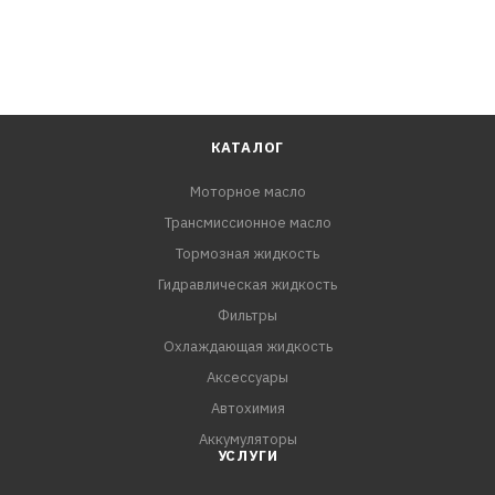
NISSAN Cefiro (SG)
NISSAN Fuga
NISSAN GT-R
NISSAN Murano
NISSAN Presage
NISSAN Primera Wagon
КАТАЛОГ
NISSAN Primera
Моторное масло
NISSAN Pulsar
Трансмиссионное масло
NISSAN Serena
NISSAN Skyline crossover
Тормозная жидкость
NISSAN Skyline
Гидравлическая жидкость
NISSAN Sunny
Фильтры
NISSAN Teana
Охлаждающая жидкость
NISSAN Tino
Аксессуары
NISSAN Wingroad
Автохимия
NISSAN X-Trail
Аккумуляторы
УСЛУГИ
ХАРАКТЕРИСТИКИ: