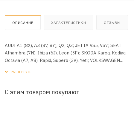
ОПИСАНИЕ
ХАРАКТЕРИСТИКИ
ОТЗЫВЫ
AUDI A1 (8X), A3 (8V, 8Y), Q2, Q3; JETTA VS5, VS7; SEAT
Alhambra (7N), Ibiza (6J), Leon (5F); SKODA Karoq, Kodiaq,
Octavia (A7, A8), Rapid, Superb (3V), Yeti; VOLKSWAGEN
Bora (China), Caddy, Golf (Mk7, Mk8), Jetta (162), Passat B8,
Polo V Sedan, Polo Mk6, Sagitar, Scirocco (1K8), Sharan
(7N), Taos, Tayron, Tiguan, Touran (5T) (1.2 TSI, 1.4 TSI)
Размер: 273x195x37
С этим товаром покупают