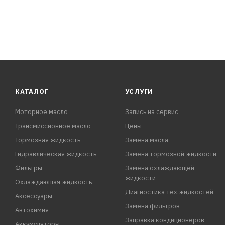
КАТАЛОГ
УСЛУГИ
Моторное масло
Запись на сервис
Трансмиссионное масло
Цены
Тормозная жидкость
Замена масла
Гидравлическая жидкость
Замена тормозной жидкости
Фильтры
Замена охлаждающей
жидкости
Охлаждающая жидкость
Диагностика тех.жидкостей
Аксессуары
Замена фильтров
Автохимия
Заправка кондиционеров
Аккумуляторы