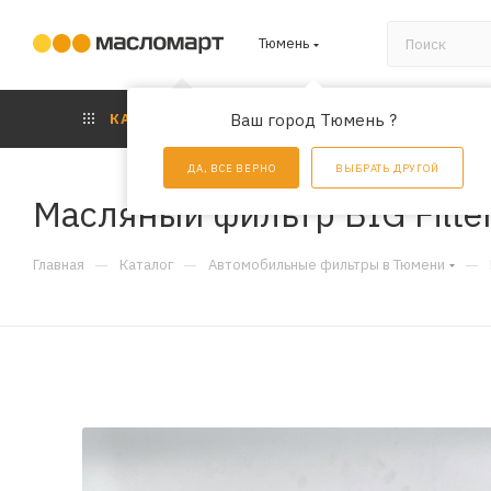
Тюмень
КАТАЛОГ
Ваш город Тюмень ?
АКЦИИ
УС
ДА, ВСЕ ВЕРНО
ВЫБРАТЬ ДРУГОЙ
Масляный фильтр BIG Filte
—
—
—
Главная
Каталог
Автомобильные фильтры в Тюмени