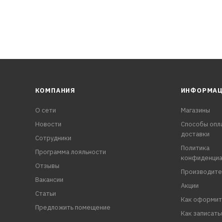
КОМПАНИЯ
ИНФОРМА
О сети
Магазины
Новости
Способы опл
доставки
Сотрудники
Политика
Программа лояльности
конфиденциа
Отзывы
Производите
Вакансии
Акции
Статьи
Как оформит
Предложить помещение
Как записать